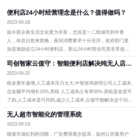
便利店24小时经营理念是什么？值得做吗？
2023-09-28
如今群众夜生活文化更为丰富，尤其是一二线城市的年青
人，休息日愈来愈晚，夜间消费要求十分充沛，政府部门更
加是激励设立24小时便利店。那么24小时营业究竟非常值得
不值干呢？
司创智家云值守：智能便利店解决纯无人店无
温度服务的问题
2023-09-25
租金逐年递增,人工成本压力太大,中智咨询表明公司人工成本,
总金额平均增长10%,房租 人工成本占有率50%.房租是改变不
了的,人工成本是可控的,减少人工成本,云值守能解决这个问
题。在不影响店面原来布局的前提下,改装智能门禁系统 自助
无人超市智能化的管理系统
收银机 视频监控系统,一天就可以完成更新,正式上线，完成有
2023-09-23
些人、云值守托管随意切换,节约人工与此同时，门店24小时
营业。（一）减少人工成本连锁加盟自营连锁便利店24钟头
随着市场红利的消散，广告费用逐步提高，如何让存量用户